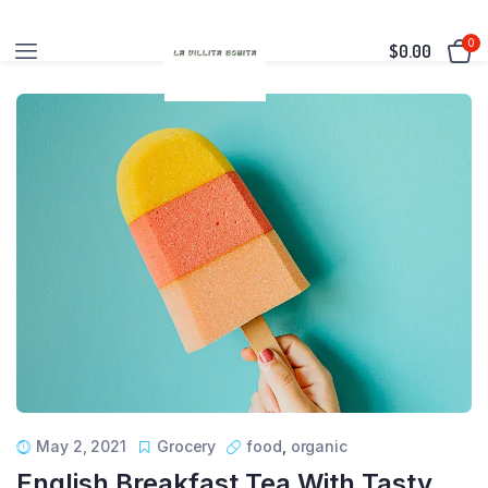
0
$
0.00
May 2, 2021
Grocery
food
,
organic
English Breakfast Tea With Tasty