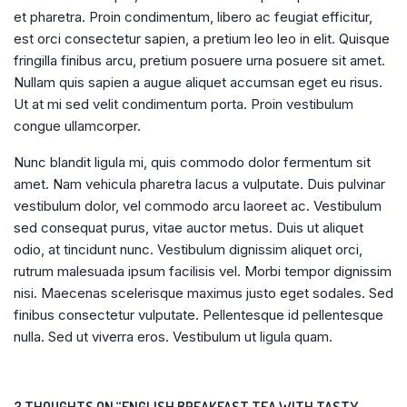
et pharetra. Proin condimentum, libero ac feugiat efficitur,
est orci consectetur sapien, a pretium leo leo in elit. Quisque
fringilla finibus arcu, pretium posuere urna posuere sit amet.
Nullam quis sapien a augue aliquet accumsan eget eu risus.
Ut at mi sed velit condimentum porta. Proin vestibulum
congue ullamcorper.
Nunc blandit ligula mi, quis commodo dolor fermentum sit
amet. Nam vehicula pharetra lacus a vulputate. Duis pulvinar
vestibulum dolor, vel commodo arcu laoreet ac. Vestibulum
sed consequat purus, vitae auctor metus. Duis ut aliquet
odio, at tincidunt nunc. Vestibulum dignissim aliquet orci,
rutrum malesuada ipsum facilisis vel. Morbi tempor dignissim
nisi. Maecenas scelerisque maximus justo eget sodales. Sed
finibus consectetur vulputate. Pellentesque id pellentesque
nulla. Sed ut viverra eros. Vestibulum ut ligula quam.
3 THOUGHTS ON “ENGLISH BREAKFAST TEA WITH TASTY