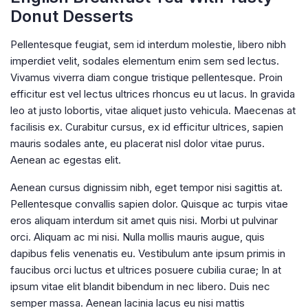
Donut Desserts
Pellentesque feugiat, sem id interdum molestie, libero nibh
imperdiet velit, sodales elementum enim sem sed lectus.
Vivamus viverra diam congue tristique pellentesque. Proin
efficitur est vel lectus ultrices rhoncus eu ut lacus. In gravida
leo at justo lobortis, vitae aliquet justo vehicula. Maecenas at
facilisis ex. Curabitur cursus, ex id efficitur ultrices, sapien
mauris sodales ante, eu placerat nisl dolor vitae purus.
Aenean ac egestas elit.
Aenean cursus dignissim nibh, eget tempor nisi sagittis at.
Pellentesque convallis sapien dolor. Quisque ac turpis vitae
eros aliquam interdum sit amet quis nisi. Morbi ut pulvinar
orci. Aliquam ac mi nisi. Nulla mollis mauris augue, quis
dapibus felis venenatis eu. Vestibulum ante ipsum primis in
faucibus orci luctus et ultrices posuere cubilia curae; In at
ipsum vitae elit blandit bibendum in nec libero. Duis nec
semper massa. Aenean lacinia lacus eu nisi mattis